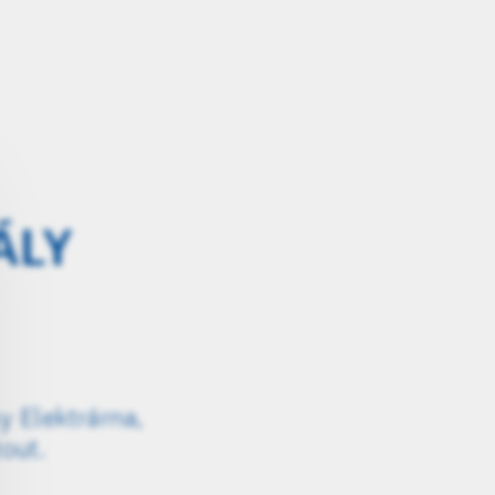
ÁLY
y Elektrárna,
tout.