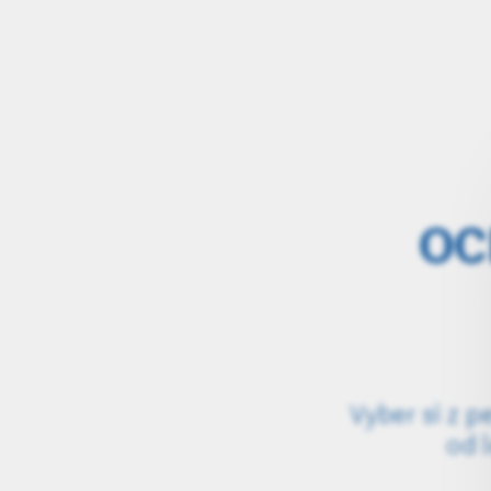
OC
Vyber si z p
od l